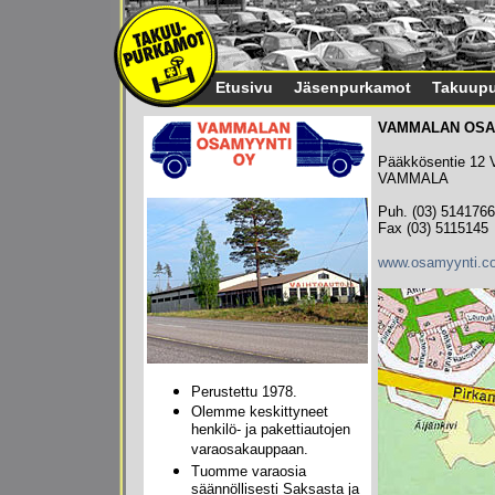
Etusivu
Jäsenpurkamot
Takuupu
VAMMALAN OSA
Pääkkösentie 12 Va
VAMMALA
Puh. (03) 5141766
Fax (03) 5115145
www.osamyynti.c
Perustettu 1978.
Olemme keskittyneet
henkilö- ja pakettiautojen
varaosakauppaan.
Tuomme varaosia
säännöllisesti Saksasta ja