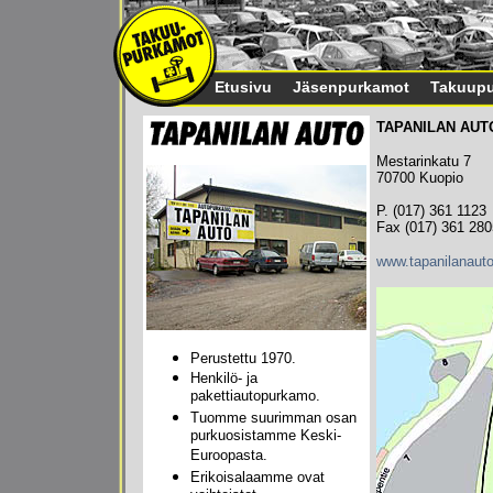
Etusivu
Jäsenpurkamot
Takuupu
TAPANILAN AUT
Mestarinkatu 7
70700 Kuopio
P. (017) 361 1123
Fax (017) 361 280
www.tapanilanauto.
Perustettu 1970.
Henkilö- ja
pakettiautopurkamo.
Tuomme suurimman osan
purkuosistamme Keski-
Euroopasta.
Erikoisalaamme ovat