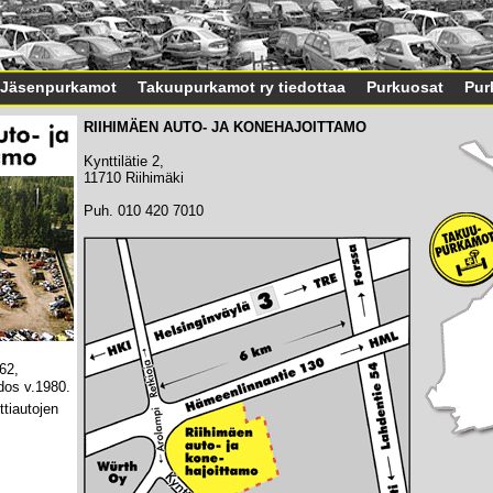
Jäsenpurkamot
Takuupurkamot ry tiedottaa
Purkuosat
Pur
RIIHIMÄEN AUTO- JA KONEHAJOITTAMO
Kynttilätie 2,
11710 Riihimäki
Puh. 010 420 7010
62,
dos v.1980.
ttiautojen