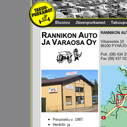
Etusivu
Jäsenpurkamot
Takuupu
RANNIKON AU
Vihannintie 10
86100 PYHÄJO
Puh. (08) 434 3
Fax (08) 437 02
Perustettu v. 1987.
Henkilö- ja