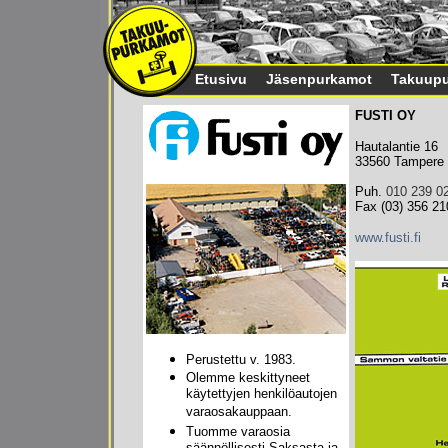
Etusivu
Jäsenpurkamot
Takuupu
FUSTI OY
Hautalantie 16
33560 Tampere
Puh.
010 239 0
Fax (03) 356 21
www.fusti.fi
Perustettu v. 1983.
Olemme keskittyneet
käytettyjen henkilöautojen
varaosakauppaan.
Tuomme varaosia