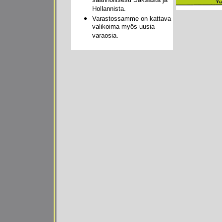
säännöllisesti Saksasta ja
Hollannista.
Varastossamme on kattava
valikoima myös uusia
varaosia.