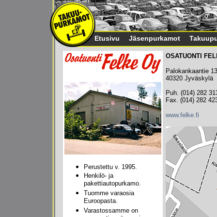
Etusivu
Jäsenpurkamot
Takuupu
OSATUONTI FEL
Palokankaantie 1
40320 Jyväskylä
Puh. (014) 282 31
Fax. (014) 282 42
www.felke.fi
Perustettu v. 1995.
Henkilö- ja
pakettiautopurkamo.
Tuomme varaosia
Euroopasta.
Varastossamme on