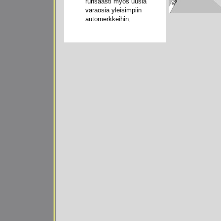
runsaasti myös uusia
varaosia yleisimpiin
automerkkeihin
.