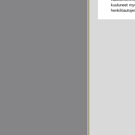
kuuluneet my
henkilöautoje