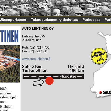
Jäsenpurkamot
Takuupurkamot ry tiedottaa
Purkuosat
Pur
AUTO-LEHTINEN OY
Helsingintie 595
25130 Muurla
Puh. (02) 7217 700
Fax (02) 7217 711
www.auto-lehtinen.fi
 1960.
istuneet
aastoautojen
aan.
 lähtien
e ovat