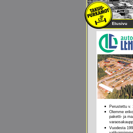
Etusivu
Perustettu v.
Olemme eriko
paketti- ja m
varaosakaupp
Vuodesta 1999
valikoimiimm